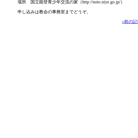
場所 国立能登青少年交流の家（http://noto.niye.go.jp/）
申し込みは教会の事務室までどうぞ。
«前の記