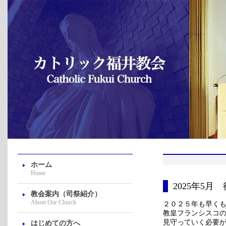
ホーム
Home
2025年5月 行事
教会案内（司祭紹介）
About Our Church
２０２５年も早く
教皇フランシスコ
見守っていく必要
はじめての方へ